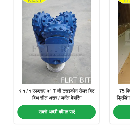
९ १ / १ एफएसए ५१ T जी ट्राइकोन रोलर बिट
75 कि
विथ सील असर / जर्नल बेयरिंग
ड्रिलि
सबसे अच्छी कीमत पाएं