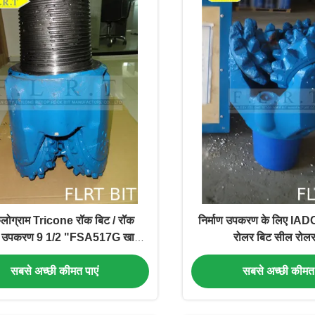
लोग्राम Tricone रॉक बिट / रॉक
निर्माण उपकरण के लिए IAD
ंग उपकरण 9 1/2 "FSA517G खान
रोलर बिट सील रोल
ड्रिलिंग के लिए
सबसे अच्छी कीमत पाएं
सबसे अच्छी कीमत 