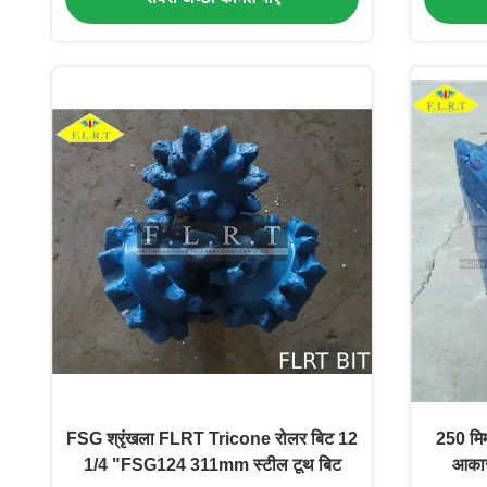
FSG श्रृंखला FLRT Tricone रोलर बिट 12
250 मि
1/4 "FSG124 311mm स्टील टूथ बिट
आकार