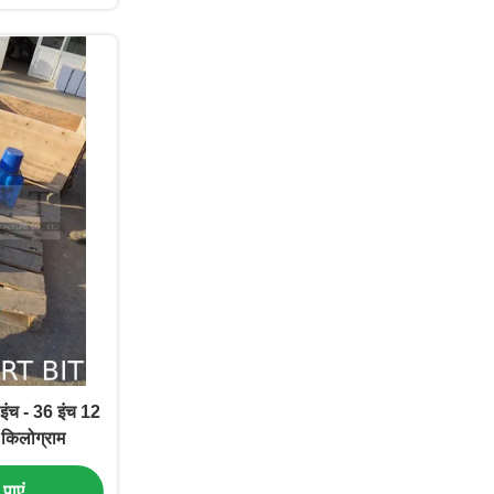
इंच - 36 इंच 12
िलोग्राम
पाएं