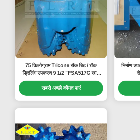
75 किलोग्राम Tricone रॉक बिट / रॉक
निर्माण 
ड्रिलिंग उपकरण 9 1/2 "FSA517G खान
र
ड्रिलिंग के लिए
सबसे अच्छी कीमत पाएं