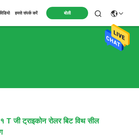
बोली
विडियो
हमसे संपर्क करें
१ T जी ट्राइकोन रोलर बिट विथ सील
ंग