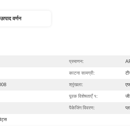
उत्पाद वर्णन
प्रमाणन:
AP
काटना सामग्री:
ट
008
श्रृंखला:
ए
पूरक विशेषताएँ १:
जी
पैकेजिंग विवरण:
प्
िट्स