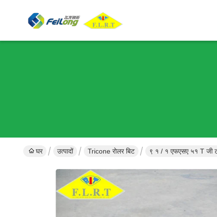
घर
उत्पादों
Tricone रोलर बिट
९ १ / १ एफएसए ५१ T जी ट्