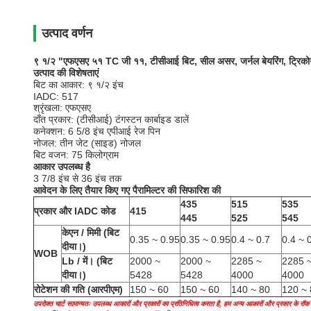
उत्पाद वर्णन
९ १/२ "एफएसए ५१ TC जी ११, टीसीआई बिट, सील असर, जर्नल बेयरिंग, ट्रिको
उत्पाद की विशेषताएं
बिट का आकार: ९ १/२ इंच
IADC: 517
श्रृंखला: एफएसए
दाँत प्रकार: (टीसीआई) टंगस्टन कार्बाइड डालें
कनेक्शन: 6 5/8 इंच एपीआई रेज पिन
नोजल: तीन जेट (साइड) नोजल
बिट वजन: 75 किलोग्राम
आकार उपलब्ध है
3 7/8 इंच से 36 इंच तक
आवेदन के लिए तैयार किए गए पैरामिल्टर की सिफारिश की
435
515
535
प्रकार और IADC कोड
415
445
525
545
केएन / मिमी (बिट
0.35 ~ 0.95
0.35 ~ 0.95
0.4 ~ 0.7
0.4 ~ 
दीया।)
WOB
Lb / में।
(बिट
2000 ~
2000 ~
2285 ~
2285 
दीया।)
5428
5428
4000
4000
रोटेशन की गति (आरपीएम)
150 ~ 60
150 ~ 60
140 ~ 80
120 ~ 
उपरोक्त चार्ट सामान्यतः उपलब्ध आकारों और प्रकारों का प्रतिनिधित्व करता है, हम अन्य आकारों और प्रकार के रॉक बि