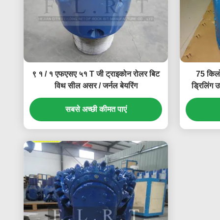
९ १ / १ एफएसए ५१ T जी ट्राइकोन रोलर बिट
75 किलो
विथ सील असर / जर्नल बेयरिंग
ड्रिलिं
सबसे अच्छी कीमत पाएं