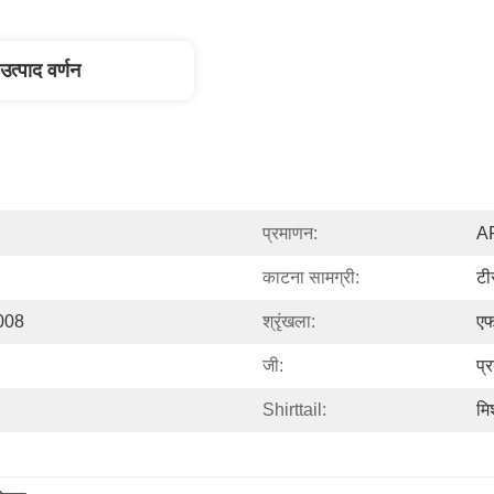
उत्पाद वर्णन
प्रमाणन:
AP
काटना सामग्री:
ट
008
श्रृंखला:
ए
जी:
प्
Shirttail:
मिश