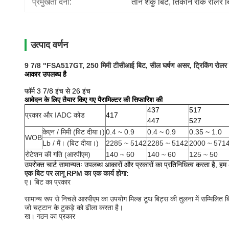
प्रमुखता देना:
तीन शंकु बिट
, 
तिकोने रॉक रोलर ब
उत्पाद वर्णन
9 7/8 "FSA517GT, 250 मिमी टीसीआई बिट, सील घर्षण असर, ट्रिकिंग रोलर बि
आकार उपलब्ध है
फॉर्म 3 7/8 इंच से 26 इंच
आवेदन के लिए तैयार किए गए पैरामिल्टर की सिफारिश की
437
517
प्रकार और IADC कोड
417
447
527
केएन / मिमी (बिट दीया।)
0.4 ~ 0.9
0.4 ~ 0.9
0.35 ~ 1.0
WOB
Lb / में।
(बिट दीया।)
2285 ~ 5142
2285 ~ 5142
2000 ~ 571
रोटेशन की गति (आरपीएम)
140 ~ 60
140 ~ 60
125 ~ 50
उपरोक्त चार्ट सामान्यतः उपलब्ध आकारों और प्रकारों का प्रतिनिधित्व करता है, हम 
एक बिट पर लागू RPM का एक कार्य होगा:
ए।
बिट का प्रकार
सामान्य रूप से निचले आरपीएम का उपयोग मिल्ड टूथ बिट्स की तुलना में सम्मिलित ब
जो चट्टान के टुकड़े को ढीला करता है।
ख।
गठन का प्रकार