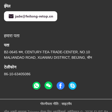
ईमेल
jade@feilong-retop.cn
हमारा पता
पता
B2-0645 रूम, CENTURY-TEA-TRADE-CENTER, NO.10
MALIANDAO ROAD, XUANWU DISTRICT, BEIJING, चीन
टेलीफोन
86-10-63405086
गोपनीयता नीति
|
साइटमैप
चीन अच्छी गुणवत्ता Tricone रोलर बिट आपूर्तिकर्ता. कॉपीराइट © -2026 FLRT Bit