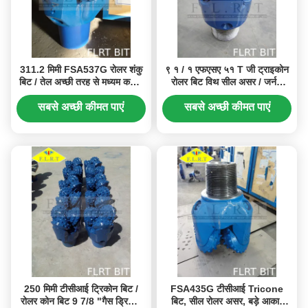
311.2 मिमी FSA537G रोलर शंकु
९ १ / १ एफएसए ५१ T जी ट्राइकोन
बिट / तेल अच्छी तरह से मध्यम कठिन
रोलर बिट विथ सील असर / जर्नल
गठन के लिए ड्रिल बिट
बेयरिंग
सबसे अच्छी कीमत पाएं
सबसे अच्छी कीमत पाएं
250 मिमी टीसीआई ट्रिकोन बिट /
FSA435G टीसीआई Tricone
रोलर कोन बिट 9 7/8 "गैस ड्रिलिंग
बिट, सील रोलर असर, बड़े आकार