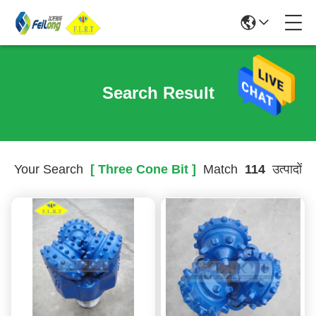
Search Result
Your Search
[ Three Cone Bit ]
Match
114
उत्पादों