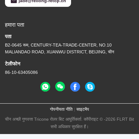
jade@feilong-retop.cn
हमारा पता
पता
B2-0645 रूम, CENTURY-TEA-TRADE-CENTER, NO.10
MALIANDAO ROAD, XUANWU DISTRICT, BEIJING, चीन
टेलीफोन
86-10-63405086
गोपनीयता नीति
|
साइटमैप
चीन अच्छी गुणवत्ता Tricone रोलर बिट आपूर्तिकर्ता. कॉपीराइट © -2026 FLRT Bit
सभी अधिकार सुरक्षित हैं।