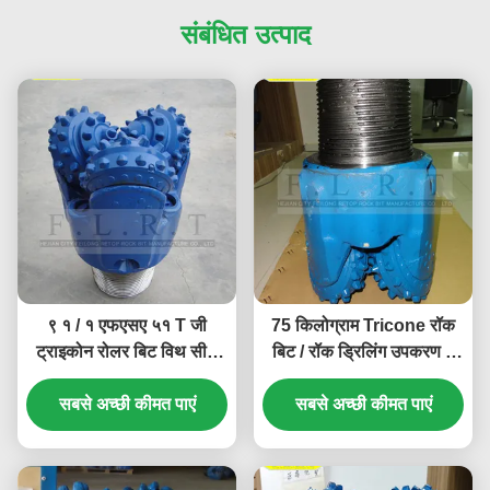
संबंधित उत्पाद
९ १ / १ एफएसए ५१ T जी
75 किलोग्राम Tricone रॉक
ट्राइकोन रोलर बिट विथ सील
बिट / रॉक ड्रिलिंग उपकरण 9
असर / जर्नल बेयरिंग
1/2 "FSA517G खान ड्रिलिंग
सबसे अच्छी कीमत पाएं
सबसे अच्छी कीमत पाएं
के लिए