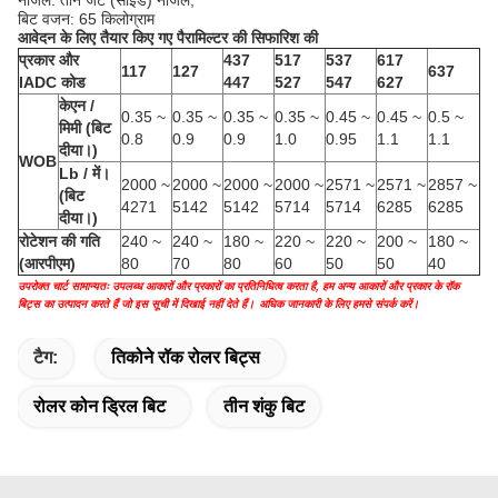
नोजल: तीन जेट (साइड) नोजल,
बिट वजन: 65 किलोग्राम
आवेदन के लिए तैयार किए गए पैरामिल्टर की सिफारिश की
प्रकार और
437
517
537
617
117
127
637
IADC कोड
447
527
547
627
केएन /
0.35 ~
0.35 ~
0.35 ~
0.35 ~
0.45 ~
0.45 ~
0.5 ~
मिमी (बिट
0.8
0.9
0.9
1.0
0.95
1.1
1.1
दीया।)
WOB
Lb / में।
2000 ~
2000 ~
2000 ~
2000 ~
2571 ~
2571 ~
2857 ~
(बिट
4271
5142
5142
5714
5714
6285
6285
दीया।)
रोटेशन की गति
240 ~
240 ~
180 ~
220 ~
220 ~
200 ~
180 ~
(आरपीएम)
80
70
80
60
50
50
40
उपरोक्त चार्ट सामान्यतः उपलब्ध आकारों और प्रकारों का प्रतिनिधित्व करता है, हम अन्य आकारों और प्रकार के रॉक
बिट्स का उत्पादन करते हैं जो इस सूची में दिखाई नहीं देते हैं।
अधिक जानकारी के लिए हमसे संपर्क करें।
टैग:
तिकोने रॉक रोलर बिट्स
रोलर कोन ड्रिल बिट
तीन शंकु बिट