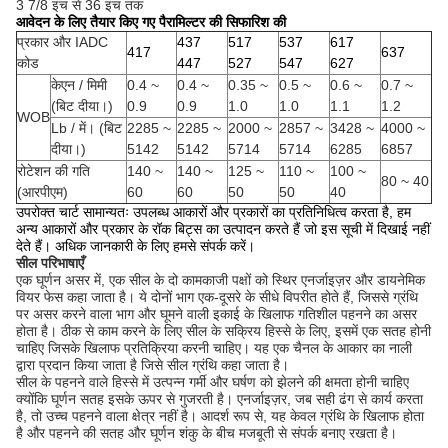
3 7/8 इंच से 36 इंच तक
आवेदन के लिए तैयार किए गए पैरामिल्टर की सिफारिश की
प्रकार और IADC
437
517
537
617
417
637
कोड
447
527
547
627
केएन / मिमी
0.4 ~
0.4 ~
0.35 ~
0.5 ~
0.6 ~
0.7 ~
(बिट दीया।)
0.9
0.9
1.0
1.0
1.1
1.2
WOB
Lb / में।
(बिट
2285 ~
2285 ~
2000 ~
2857 ~
3428 ~
4000 ~
दीया।)
5142
5142
5714
5714
6285
6857
रोटेशन की गति
140 ~
140 ~
125 ~
110 ~
100 ~
80 ~ 40
(आरपीएम)
60
60
50
50
40
उपरोक्त चार्ट सामान्यतः उपलब्ध आकारों और प्रकारों का प्रतिनिधित्व करता है, हम
अन्य आकारों और प्रकार के रॉक बिट्स का उत्पादन करते हैं जो इस सूची में दिखाई नहीं
देते हैं।
अधिक जानकारी के लिए हमसे संपर्क करें।
सील परिभाषाएँ
एक घूर्णन असर में, एक सील के दो कामकाजी पक्षों को स्थिर एनर्जाइज़र और डायनेमिक
वियर फेस कहा जाता है। ये दोनों भाग एक-दूसरे के सीधे विपरीत होते हैं, जिससे ग्रंथि
पर असर करने वाला भाग और घूमने वाली इकाई के खिलाफ गतिशील पहनने का असर
होता है। ठीक से काम करने के लिए सील के सक्रिय हिस्से के लिए, इसमें एक सतह होनी
चाहिए जिसके खिलाफ प्रतिक्रिया करनी चाहिए। यह एक चैनल के आकार का नाली
द्वारा प्रदान किया जाता है जिसे सील ग्रंथि कहा जाता है।
सील के पहनने वाले हिस्से में उत्पन्न गर्मी और घर्षण को झेलने की क्षमता होनी चाहिए
क्योंकि घूर्णन सतह इसके ऊपर से गुजरती है। एनर्जाइज़र, जब सही ढंग से कार्य करता
है, तो उच्च पहनने वाला क्षेत्र नहीं है। आदर्श रूप से, यह केवल ग्रंथि के खिलाफ होता
है और पहनने की सतह और घूर्णन शंकु के बीच मजबूती से संपर्क बनाए रखता है।