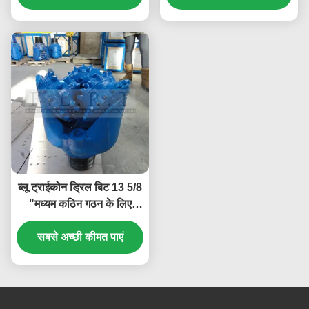
ब्लू ट्राईकोन ड्रिल बिट 13 5/8
"मध्यम कठिन गठन के लिए
FSG515G IADC 515
सबसे अच्छी कीमत पाएं