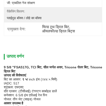
जी: प्रबलित गेज संरक्षण
पैकेजिंग विवरण:
प्लाईवुड बॉक्स / लोहे का बॉक्स
मिल्ड टूथ ड्रिल बिट
, 
प्रमुखता देना:
ऑयलफील्ड ड्रिल बिट्स
उत्पाद वर्णन
9 5/8 "FSA517G, TCI बिट, सील जर्नल असर, Tricone रोलर बिट, Tricone
ड्रिल बिट
उत्पाद की विशेषताएं
बिट का आकार:
९ ५/
inch इंच (२४४.५ मिमी)
IADC: 517
श्रृंखला: एफएसए
दाँत प्रकार: (टीसीआई) टंगस्टन कार्बाइड डालें
कनेक्शन: 6 5/8 इंच एपीआई रेज पिन
नोजल: तीन जेट (साइड) नोजल
आकार उपलब्ध है