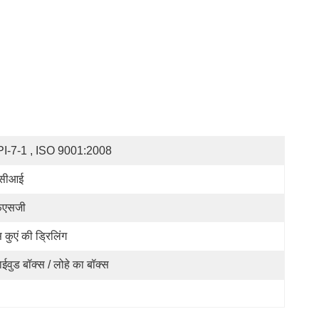
I-7-1 , ISO 9001:2008
ीसीआई
फएसजी
स कुएं की ड्रिलिंग
लाईवुड बॉक्स / लोहे का बॉक्स