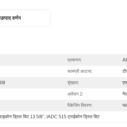
उत्पाद वर्णन
प्रमाणन:
AP
सामग्री काटना:
ट
008
शृंखला:
ए
आवेदन 2:
गै
पैकेजिंग विवरण:
प्
ट्राइकोन ड्रिल बिट 13 5/8"
, 
IADC 515 ट्राईकोन ड्रिल बिट