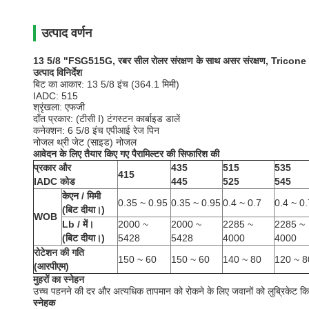
उत्पाद वर्णन
13 5/8 "FSG515G, रबर सील रोलर संरक्षण के साथ असर संरक्षण, Tricone ड्र
उत्पाद विनिर्देश
बिट का आकार: 13 5/8 इंच (364.1 मिमी)
IADC: 515
श्रृंखला: एफजी
दाँत प्रकार: (टीसी I) टंगस्टन कार्बाइड डालें
कनेक्शन: 6 5/8 इंच एपीआई रेज पिन
नोजल थ्री जेट (साइड) नोजल
आवेदन के लिए तैयार किए गए पैरामिल्टर की सिफारिश की
प्रकार और
435
515
535
415
IADC कोड
445
525
545
केएन / मिमी
0.35 ~ 0.95
0.35 ~ 0.95
0.4 ~ 0.7
0.4 ~ 0.
(बिट दीया।)
WOB
Lb / में।
2000 ~
2000 ~
2285 ~
2285 ~
(बिट दीया।)
5428
5428
4000
4000
रोटेशन की गति
150 ~ 60
150 ~ 60
140 ~ 80
120 ~ 8
(आरपीएम)
मुहरों का स्नेहन
उच्च पहनने की दर और अत्यधिक तापमान को रोकने के लिए जवानों को लुब्रिकेट क
स्नेहक