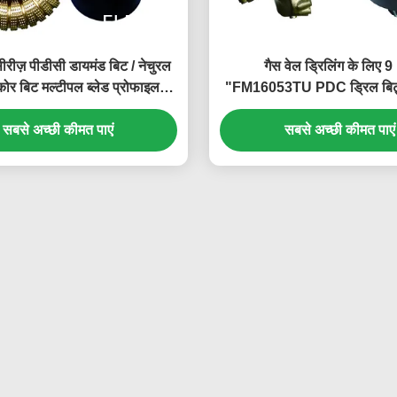
रीज़ पीडीसी डायमंड बिट / नेचुरल
गैस वेल ड्रिलिंग के लिए 9
ोर बिट मल्टीपल ब्लेड प्रोफाइल
"FM16053TU PDC ड्रिल बि
डिज़ाइन
मेन कटर साइज
सबसे अच्छी कीमत पाएं
सबसे अच्छी कीमत पाएं