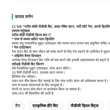
उत्पाद वर्णन
11 5/8 "स्टील बॉडी पीडीसी बिट, डबल पंक्ति कटर, भारी शॉर्ट गेज, ऊपरी ड्रिलिं
एफएस श्रृंखला
स्टील बॉडी पीडीसी ड्रिल बाय
टी
* नरम से मध्यम कठिन गठन ड्रिलिंग
मध्यम लघु परवलयिक मुकुट प्रोफ़ाइल और मध्यम कटर घनत्व कम संकुचित शक्ति और
* गेज प्रोटेक्शन
गेज कटर बिट के सेवा जीवन को लम्बा करने के लिए गेज पहनने के प्रतिरोध में सुधा
* अद्वितीय बैरक डिजाइन
अनोखा बैरक डिजाइन बिट टॉर्क को कम करने और इसकी आक्रामकता को बढ़ाने में
एपीआई पीडीसी बिट विवरण
लंबे पैराबोलिक मुकुट प्रोफ़ाइल, ब्लेड कटर सेटिंग।
16 मिमी पीडीसी कटर, प्रकाश कटर घनत्व।
विनिमेय पेंच नलिका।
अंडर-कट शैंक बेहतर बिट सफाई के लिए जंक स्लॉट क्षेत्र को अधिकतम करता है
नरम से मध्यम संरचनाओं के लिए उपयुक्त है।
रोटरी या डाउन होल मोटर पर इस्तेमाल किया जा सकता है।
उच्च HIS की सिफारिश की जाती है
टैग:
प्राकृतिक हीरे बिट
पीडीसी ड्रिल बिट्स