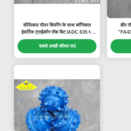
सीलिकल रॉलर बियरिंग के साथ कॉनिकल
डीप र
इंसर्टिक ट्राईकॉन रॉक बिट IADC 635 ब्लू
"FA43
कलर
प
सबसे अच्छी कीमत पाएं