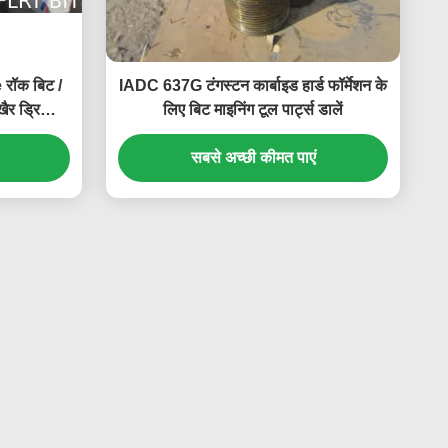
रॉक बिट /
IADC 637G टंगस्टन कार्बाइड हार्ड फॉर्मेशन के
र ड्रिलिंग
लिए बिट माइनिंग टूल पार्ट्स डालें
सबसे अच्छी कीमत पाएं