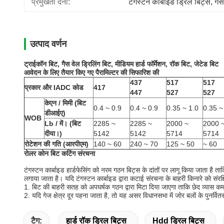
प्रमुखता देना:
टंगस्टन कार्बाइड ड्रिल बिट्स
, 
गैस
उत्पाद वर्णन
ट्राईकॉन बिट, गैस वेल ड्रिलिंग बिट, मीडियम हार्ड फॉर्मेशन, रॉक बिट, जेटेड बिट
आवेदन के लिए तैयार किए गए पैरामिल्टर की सिफारिश की
437
517
517
प्रकार और IADC कोड
417
447
527
527
केएन / मिमी (बिट
0.4 ~ 0.9
0.4 ~ 0.9
0.35 ~ 1.0
0.35 ~
डीआईए)
WOB
Lb / में।
(बिट
2285 ~
2285 ~
2000 ~
2000 
दीया।)
5142
5142
5714
5714
रोटेशन की गति (आरपीएम)
140 ~ 60
240 ~ 70
125 ~ 50
~ 60
रोलर कोन बिट कटिंग संरचना
टंगस्टन कार्बाइड हार्डफेसिंग को नरम गठन बिट्स के दांतों पर लागू किया जाता है ताकि
लगाया जाता है।
यदि टंगस्टन कार्बाइड द्वारा कटाई संरचना के बाहरी किनारे को संरक्
1. बिट की बाहरी सतह को अपघर्षक गठन द्वारा मिटा दिया जाएगा ताकि छेद व्यास क
2. यदि गेज क्षेत्र दूर पहना जाता है, तो यह असर विधानसभा में जोर बलों के पुनर्
टैग:
हार्ड रॉक ड्रिल बिट्स
Hdd ड्रिल बिट्स