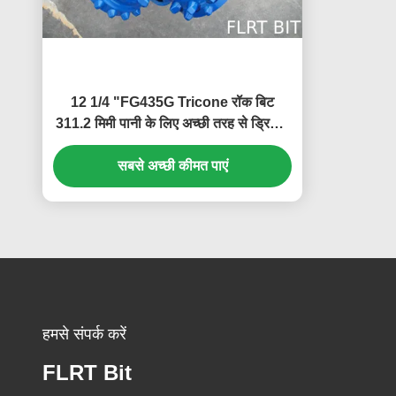
12 1/4 "FG435G Tricone रॉक बिट
311.2 मिमी पानी के लिए अच्छी तरह से ड्रिलिंग
आईएसओ 9001 प्रमाणित
सबसे अच्छी कीमत पाएं
हमसे संपर्क करें
FLRT Bit