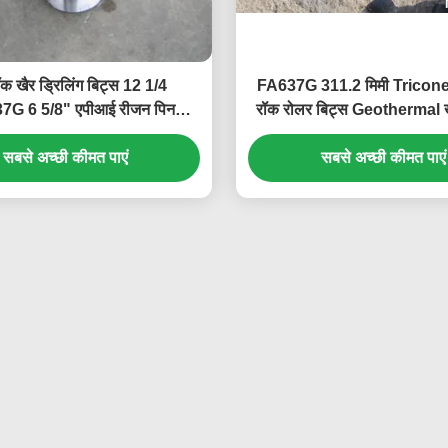
ॉक खैर ड्रिलिंग बिट्स 12 1/4
FA637G 311.2 मिमी Tricone 
7G 6 5/8" एपीआई रीजन पिन
रॉक रोलर बिट्स Geothermal खै
ेट्रोलियम ड्रिलिंग के लिए
के लिए
सबसे अच्छी कीमत पाएं
सबसे अच्छी कीमत पाएं