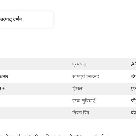
उत्पाद वर्णन
प्रमाणन:
AP
ल असर
सामग्री काटना:
टं
008
शृंखला:
ए
पूरक सुविधाएँ:
जी
ड्रिल रिग:
पं