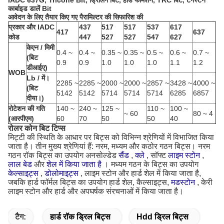
IADC 637G, Tricone Bit, ड्रिलिंग बिट, हार्ड फॉर्मेशन, TRC बिट, टंगस्टन
कार्बाइड डालें Bit
आवेदन के लिए तैयार किए गए पैरामिल्टर की सिफारिश की
प्रकार और IADC
437
517
517
537
617
417
637
कोड
447
527
527
547
627
केएन / मिमी
0.4 ~
0.4 ~
0.35 ~
0.35 ~
0.5 ~
0.6 ~
0.7 ~
(बिट
0.9
0.9
1.0
1.0
1.0
1.1
1.2
डीआईए)
WOB
Lb / में।
2285 ~
2285 ~
2000 ~
2000 ~
2857 ~
3428 ~
4000 ~
(बिट
5142
5142
5714
5714
5714
6285
6857
दीया।)
रोटेशन की गति
140 ~
240 ~
125 ~
110 ~
100 ~
~ 60
80 ~ 4
(आरपीएम)
60
70
50
50
40
रोलर कोन बिट टिप्स
मिट्टी की स्थिति के आधार पर बिट्स को विभिन्न श्रेणियों में विभाजित किया
जाता है।
तीन मुख्य श्रेणियां हैं: नरम, मध्यम और कठोर गठन बिट्स।
नरम
गठन रॉक बिट्स का उपयोग अनसोल्डेड
सैंड
,
क्ले
, सॉफ्ट
लाइम स्टोन
,
लाल बेड
और
शेल में किया जाता है
।
मध्यम गठन के बिट्स का उपयोग
केल्साइट्स
,
डोलोमाइट्स
, लाइम स्टोन और हार्ड शेल में किया जाता है,
जबकि हार्ड फॉर्मल बिट्स का उपयोग हार्ड शेल, कैल्साइट्स,
मडस्टोन
, केरी
लाइम स्टोन और हार्ड और अपघर्षक संरचनाओं में किया जाता है।
टैग:
हार्ड रॉक ड्रिल बिट्स
Hdd ड्रिल बिट्स