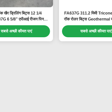
ॉक खैर ड्रिलिंग बिट्स 12 1/4
FA637G 311.2 मिमी Tricone 
7G 6 5/8" एपीआई रीजन पिन
रॉक रोलर बिट्स Geothermal खै
ेट्रोलियम ड्रिलिंग के लिए
के लिए
सबसे अच्छी कीमत पाएं
सबसे अच्छी कीमत पाएं