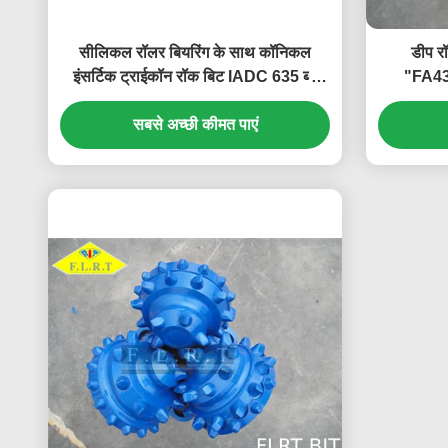
सीलिकल रॉलर बियरिंग के साथ कॉनिकल
डीप र
इंसर्टिक ट्राईकॉन रॉक बिट IADC 635 ब्लू
"FA43
कलर
प
सबसे अच्छी कीमत पाएं