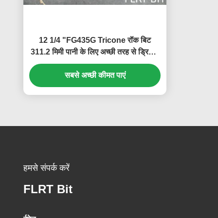
12 1/4 "FG435G Tricone रॉक बिट
311.2 मिमी पानी के लिए अच्छी तरह से ड्रिलिंग
आईएसओ 9001 प्रमाणित
सबसे अच्छी कीमत पाएं
हमसे संपर्क करें
FLRT Bit