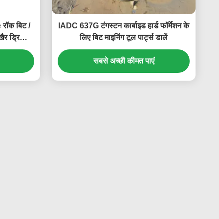
रॉक बिट /
IADC 637G टंगस्टन कार्बाइड हार्ड फॉर्मेशन के
र ड्रिलिंग
लिए बिट माइनिंग टूल पार्ट्स डालें
सबसे अच्छी कीमत पाएं