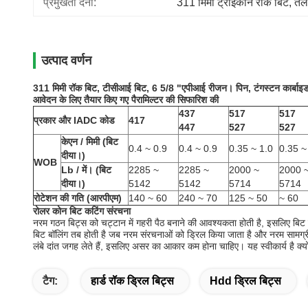
प्रमुखता देना:
311 मिमी ट्राइकोन रॉक बिट
, 
ते
उत्पाद वर्णन
311 मिमी रॉक बिट, टीसीआई बिट, 6 5/8 "एपीआई रीजन। पिन, टंगस्टन कार्बाइड ड
आवेदन के लिए तैयार किए गए पैरामिल्टर की सिफारिश की
437
517
517
प्रकार और IADC कोड
417
447
527
527
केएन / मिमी (बिट
0.4 ~ 0.9
0.4 ~ 0.9
0.35 ~ 1.0
0.35 ~
दीया।)
WOB
Lb / में।
(बिट
2285 ~
2285 ~
2000 ~
2000 
दीया।)
5142
5142
5714
5714
रोटेशन की गति (आरपीएम)
140 ~ 60
240 ~ 70
125 ~ 50
~ 60
रोलर कोन बिट कटिंग संरचना
नरम गठन बिट्स को चट्टान में गहरी पैठ बनाने की आवश्यकता होती है, इसलिए बिट बॉ
बिट बॉलिंग तब होती है जब नरम संरचनाओं को ड्रिल किया जाता है और नरम सामग्री 
लंबे दांत जगह लेते हैं, इसलिए असर का आकार कम होना चाहिए।
यह स्वीकार्य है क
टैग:
हार्ड रॉक ड्रिल बिट्स
Hdd ड्रिल बिट्स