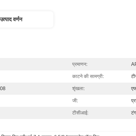
उत्पाद वर्णन
प्रमाणन:
AP
काटने की सामग्री:
ट
008
शृंखला:
ए
जी:
प्
टीसीआई:
टं