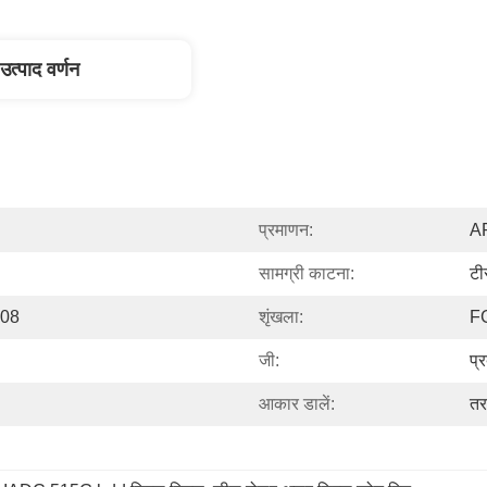
उत्पाद वर्णन
प्रमाणन:
AP
सामग्री काटना:
ट
008
शृंखला:
F
जी:
प्
आकार डालें:
तर