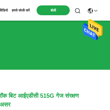
बोली
विडियो
हमसे संपर्क करें
रॉक बिट आईएडीसी 515G गेज संरक्षण
 असर