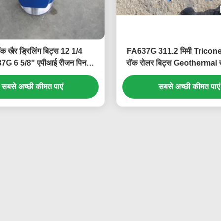
ॉक खैर ड्रिलिंग बिट्स 12 1/4
FA637G 311.2 मिमी Tricone 
7G 6 5/8" एपीआई रीजन पिन
रॉक रोलर बिट्स Geothermal खै
ेट्रोलियम ड्रिलिंग के लिए
के लिए
सबसे अच्छी कीमत पाएं
सबसे अच्छी कीमत पाएं