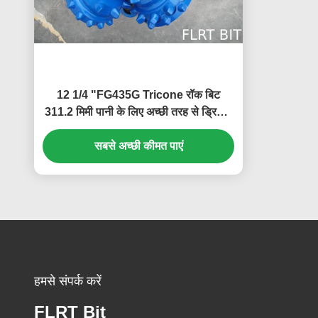
12 1/4 "FG435G Tricone रॉक बिट
311.2 मिमी पानी के लिए अच्छी तरह से ड्रिलिंग
आईएसओ 9001 प्रमाणित
सबसे अच्छी कीमत पाएं
हमसे संपर्क करें
FLRT Bit