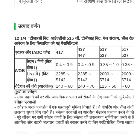
प्रमुखता देना:
गेज संरक्षण हार्ड रॉक ड्रिल बिट्स
,
उत्पाद वर्णन
12 1/4 "टीआरसी बिट, आईएडीसी 515 जी, टीसीआई बिट, गेज संरक्षण, सील र
आवेदन के लिए सिफारिश की गई पैरामिलिटर्स
437
517
517
प्रकार और IADC कोड
417
447
527
527
केएन / मिमी (बिट
0.4 ~ 0.9
0.4 ~ 0.9
0.35 ~ 1.0
0.35 ~
दीया।)
WOB
Lb / में।
(बिट
2285 ~
2285 ~
2000 ~
2000 
दीया।)
5142
5142
5714
5714
रोटेशन की गति (आरपीएम)
140 ~ 60
240 ~ 70
125 ~ 50
~ 60
मुहरों का स्नेहन
- उच्च पहनने की दर और अत्यधिक तापमान को रोकने के लिए जवानों को लुब्रिकेट
स्नेहन प्रणाली
- स्नेहक असर प्रदर्शन में एक महत्वपूर्ण भूमिका निभाते हैं।
वे बीयरिंग और सील दोनों 
लगातार सुधार किए जाते हैं।
स्नेहन प्रणाली को आरक्षित भंडारण प्रदान करने के ल
- पूरे जीवन भर सभी स्नेहन कार्यों के लिए स्नेहक की उपलब्धता सुनिश्चित करने के लि
आंतरिक और बाहरी जलाशय दबावों को बराबर करने के लिए प्रतिशोधित किया जाता 