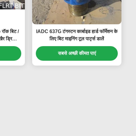
रॉक बिट /
IADC 637G टंगस्टन कार्बाइड हार्ड फॉर्मेशन के
र ड्रिलिंग
लिए बिट माइनिंग टूल पार्ट्स डालें
सबसे अच्छी कीमत पाएं