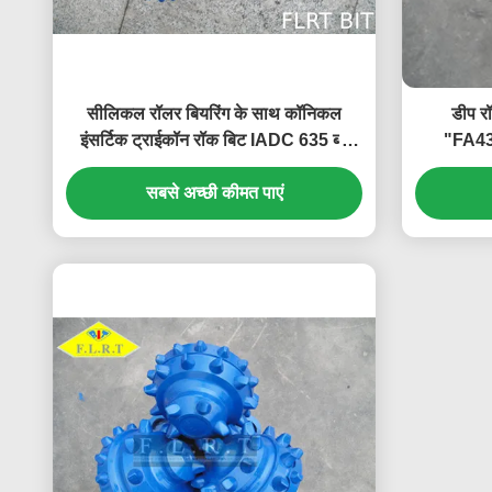
सीलिकल रॉलर बियरिंग के साथ कॉनिकल
डीप र
इंसर्टिक ट्राईकॉन रॉक बिट IADC 635 ब्लू
"FA43
कलर
प
सबसे अच्छी कीमत पाएं