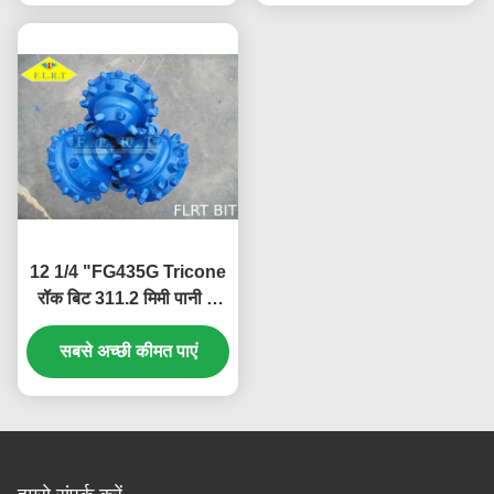
12 1/4 "FG435G Tricone
रॉक बिट 311.2 मिमी पानी के
लिए अच्छी तरह से ड्रिलिंग
आईएसओ 9001 प्रमाणित
सबसे अच्छी कीमत पाएं