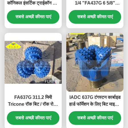
कॉनिकल इंसर्टिक ट्राईकॉन रॉक
1/4 "FA437G 6 5/8"
बिट IADC 635 ब्लू कलर
एपीआई रीजन पिन पेट्रोलियम
सबसे अच्छी कीमत पाएं
सबसे अच्छी कीमत पाएं
ड्रिलिंग के लिए
FA637G 311.2 मिमी
IADC 637G टंगस्टन कार्बाइड
Tricone रॉक बिट / रॉक रोलर
हार्ड फॉर्मेशन के लिए बिट माइनिंग
बिट्स Geothermal खैर
टूल पार्ट्स डालें
सबसे अच्छी कीमत पाएं
ड्रिलिंग के लिए
सबसे अच्छी कीमत पाएं