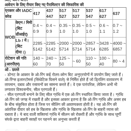
आवेदन के लिए तैयार किए गए पैरामिल्टर की सिफारिश की
प्रकार और IADC
437
517
517
537
617
417
637
कोड
447
527
527
547
627
केएन / मिमी
0.4 ~
0.4 ~
0.35 ~
0.35 ~
0.5 ~
0.6 ~
0.7 ~
(बिट
0.9
0.9
1.0
1.0
1.0
1.1
1.2
डीआईए)
WOB
Lb / में।
2285 ~
2285 ~
2000 ~
2000 ~
2857 ~
3428 ~
4000 ~
(बिट
5142
5142
5714
5714
5714
6285
6857
दीया।)
रोटेशन की गति
140 ~
240 ~
125 ~
110 ~
100 ~
~ 60
80 ~ 4
(आरपीएम)
60
70
50
50
40
ओ - छल्ले
- डोनट के आकार के ओ-रिंग कई रोलर-कोन बिट अनुप्रयोगों में उपयोग किए जाते हैं।
ओ-रिंग्स इलास्टोमर्स (सिंथेटिक घिसने वाले) से निर्मित होते हैं जो ड्रिलिंग वातावरण में
तापमान, दबाव और रसायनों का सामना करते हैं।
वे एक पारंपरिक, लेकिन अभी भी
लगातार विश्वसनीय, सील प्रणाली हैं।
- सील प्रणाली बनाने के लिए सील ग्रंथि में एक ओ-रिंग स्थापित किया जाता है।
ग्रंथि
ओ-रिंग को जगह में रखती है और इसका आकार इतना है कि ओ-रिंग ग्रंथि और असर हब
के बीच संकुचित होता है जिस पर सीलिंग की आवश्यकता होती है।
यह ओ-रिंग की
आंतरिक दीवार को हब के खिलाफ और ग्रंथि के खिलाफ ओ-रिंग के बाहरी व्यास को
दबाता है।
ये बाद वाली शक्तियां ग्रंथि में सीलन को रोकती हैं और ग्रंथि के साथ घूर्णी
संपर्क द्वारा बाहरी सतहों पर पहनने का अनुभव करती हैं