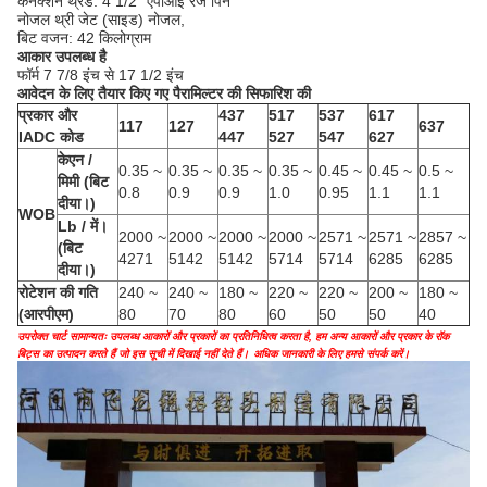
कनेक्शन थ्रेड: 4 1/2 "एपीआई रेज पिन
नोजल थ्री जेट (साइड) नोजल,
बिट वजन: 42 किलोग्राम
आकार उपलब्ध है
फॉर्म 7 7/8 इंच से 17 1/2 इंच
आवेदन के लिए तैयार किए गए पैरामिल्टर की सिफारिश की
प्रकार और
437
517
537
617
117
127
637
IADC कोड
447
527
547
627
केएन /
0.35 ~
0.35 ~
0.35 ~
0.35 ~
0.45 ~
0.45 ~
0.5 ~
मिमी (बिट
0.8
0.9
0.9
1.0
0.95
1.1
1.1
दीया।)
WOB
Lb / में।
2000 ~
2000 ~
2000 ~
2000 ~
2571 ~
2571 ~
2857 ~
(बिट
4271
5142
5142
5714
5714
6285
6285
दीया।)
रोटेशन की गति
240 ~
240 ~
180 ~
220 ~
220 ~
200 ~
180 ~
(आरपीएम)
80
70
80
60
50
50
40
उपरोक्त चार्ट सामान्यतः उपलब्ध आकारों और प्रकारों का प्रतिनिधित्व करता है, हम अन्य आकारों और प्रकार के रॉक
बिट्स का उत्पादन करते हैं जो इस सूची में दिखाई नहीं देते हैं।
अधिक जानकारी के लिए हमसे संपर्क करें।