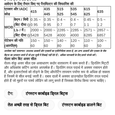
आवेदन के लिए तैयार किए गए पैरामिल्टर की सिफारिश की
प्रकार और IADC
435
515
535
615
415
635
कोड
445
525
545
625
केएन / मिमी
0.35 ~
0.35 ~
0.4 ~
0.4 ~
0.45 ~
0.5 ~
(बिट दीया।)
0.95
0.95
0.7
0.7
1.1
1.2
WOB
Lb / में।
2000 ~
2000 ~
2285 ~
2285 ~
2571 ~
2857 ~
(बिट दीया।)
5428
5428
4000
4000
6285
6857
रोटेशन की गति
150 ~
150 ~
140 ~
120 ~
110 ~
100 ~
(आरपीएम)
60
60
80
80
60
50
उपरोक्त चार्ट सामान्यतः उपलब्ध आकारों और प्रकारों का प्रतिनिधित्व करता है, हम अन्य आकारों और प्रकार के रॉक
बिट्स का उत्पादन करते हैं जो इस सूची में दिखाई नहीं देते हैं।
अधिक जानकारी के लिए हमसे संपर्क करें।
रोलर कोन बिट असर सील
रोलर-शंकु असर सील एक असाधारण कठोर वातावरण में काम करते हैं। ड्रिलिंग मिट्टी
और अधिकांश कटिंग अत्यंत अपघर्षक हैं। ड्रिलिंग तरल पदार्थ में अक्सर रसायन होते
हैं, और इलास्टोमर्स को तोड़ने के लिए ऑपरेटिंग तापमान पर्याप्त रूप से अधिक हो सकता
है जिसमें से सील बनाई जाती है। दबाव दालों में अक्सर डाउनहोल ड्रिलिंग तरल पदार्थ
होते हैं जो मुहरों पर पार्श्व लोडिंग को लागू करते हैं जिसका विरोध किया जाना चाहिए।
टैग:
टंगस्टन कार्बाइड ड्रिल बिट्स
तेल अच्छी तरह से ड्रिल बिट
टंगस्टन कार्बाइड डालने बिट