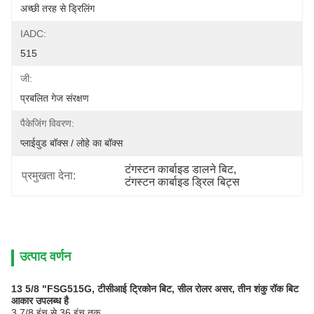
अच्छी तरह से ड्रिलिंग
IADC:
515
जी:
प्रबलित गेज संरक्षण
पैकेजिंग विवरण:
प्लाईवुड बॉक्स / लोहे का बॉक्स
टंगस्टन कार्बाइड डालने बिट
, 
प्रमुखता देना:
टंगस्टन कार्बाइड ड्रिल बिट्स
उत्पाद वर्णन
13 5/8 "FSG515G, टीसीआई ट्रिकोन बिट, सील रोलर असर, तीन शंकु रॉक बिट
आकार उपलब्ध है
3 7/8 इंच से 36 इंच तक