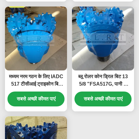
मध्यम नरम गठन के लिए IADC
ब्लू रोलर कोन ड्रिल बिट 13
517 टीसीआई ट्राइकोन बिट
5/8 "FSA517G, पानी के
सील जर्नल असर
कुओं के लिए टीसीआई ड्रिल बिट
सबसे अच्छी कीमत पाएं
सबसे अच्छी कीमत पाएं