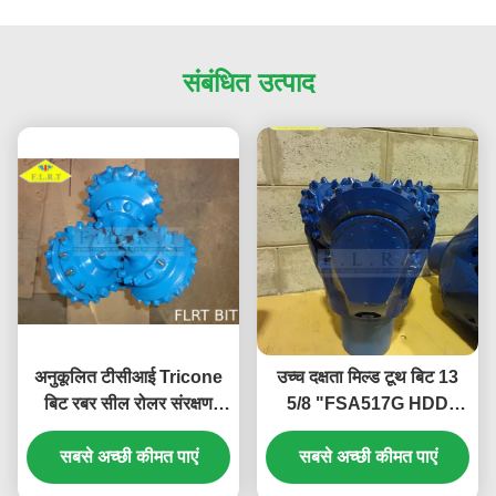
संबंधित उत्पाद
अनुकूलित टीसीआई Tricone
उच्च दक्षता मिल्ड टूथ बिट 13
बिट रबर सील रोलर संरक्षण
5/8 "FSA517G HDD
पिंजरे संरक्षण के साथ
ड्रिलिंग उपकरण एपीआई-7-1
सबसे अच्छी कीमत पाएं
सबसे अच्छी कीमत पाएं
मानक