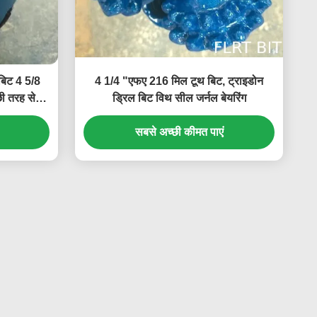
 बिट 4 5/8
4 1/4 "एफए 216 मिल टूथ बिट, ट्राइडोन
ी तरह से
ड्रिल बिट विथ सील जर्नल बेयरिंग
सबसे अच्छी कीमत पाएं