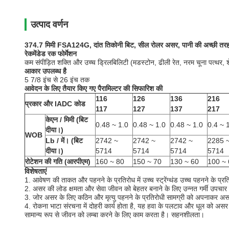
उत्पाद वर्णन
374.7 मिमी FSA124G, दांत तिकोनी बिट, सील रोलर असर, पानी की अच्छी तरह से ड
रेकमेंडेड रक फोर्मेशन
कम संपीड़ित शक्ति और उच्च ड्रिलबिलिटी (मडस्टोन, ढीली रेत, नरम चूना पत्थर, 
आकार उपलब्ध है
5 7/8 इंच से 26 इंच तक
आवेदन के लिए तैयार किए गए पैरामिल्टर की सिफारिश की
116
126
136
216
प्रकार और IADC कोड
117
127
137
217
केएन / मिमी (बिट
0.48 ~ 1.0
0.48 ~ 1.0
0.48 ~ 1.0
0.4 ~ 
दीया।)
WOB
Lb / में।
(बिट
2742 ~
2742 ~
2742 ~
2285 
दीया।)
5714
5714
5714
5714
रोटेशन की गति (आरपीएम)
160 ~ 80
150 ~ 70
130 ~ 60
100 ~ 
विशेषताएं
1. आवेषण की ताकत और पहनने के प्रतिरोध में उच्च स्ट्रेंग्थंड उच्च पहनने के प
2. असर की लोड क्षमता और सेवा जीवन को बेहतर बनाने के लिए उन्नत गर्मी उपचार 
3. जोर असर के लिए कठिन और मृत्यु पहनने के प्रतिरोधी सामग्री को अपनाकर अस
4. रोकना भाटा संरचना में दोहरी कार्य होता है, यह हवा के पलटाव और धूल को अस
सामान्य रूप से जीवन को लम्बा करने के लिए काम करता है। सहनशीलता।