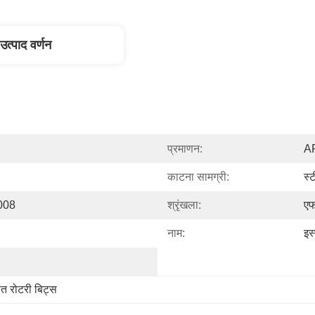
उत्पाद वर्णन
प्रमाणन:
AP
काटना सामग्री:
स्
008
श्रृंखला:
ए
नाम:
इस
ंत रोटरी बिट्स