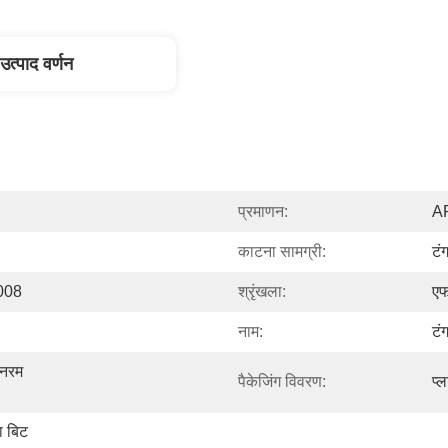
उत्पाद वर्णन
प्रमाणन:
AP
काटना सामग्री:
टं
008
श्रृंखला:
ए
नाम:
टं
नरम 
पैकेजिंग विवरण:
प्
ा बिट