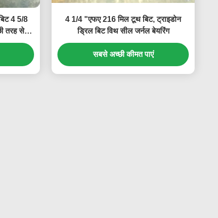
 बिट 4 5/8
4 1/4 "एफए 216 मिल टूथ बिट, ट्राइडोन
ी तरह से
ड्रिल बिट विथ सील जर्नल बेयरिंग
सबसे अच्छी कीमत पाएं